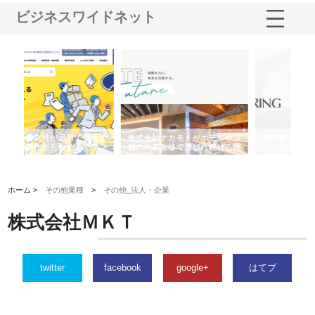
ビジネスワイドネット
や店
株式会社スプリングエフが選ば
桑木給食株式会社が福山市で選
株
る理
れる理由とOEMアパレル製造の
ばれる手作り弁当配達の理由
れ
強み
ホーム >
その他業種
>
その他_法人・企業
株式会社ＭＫＴ
twitter
facebook
google+
はてブ