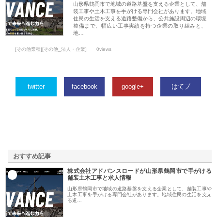
山形県鶴岡市で地域の道路基盤を支える企業として、舗
装工事や土木工事を手がける専門会社があります。地域
住民の生活を支える道路整備から、公共施設周辺の環境
整備まで、幅広い工事実績を持つ企業の取り組みと、
地…
[その他業種][その他_法人・企業]
0views
twitter
facebook
google+
はてブ
おすすめ記事
株式会社アドバンスロードが山形県鶴岡市で手がける
1
舗装土木工事と求人情報
山形県鶴岡市で地域の道路基盤を支える企業として、舗装工事や
土木工事を手がける専門会社があります。地域住民の生活を支え
る道…