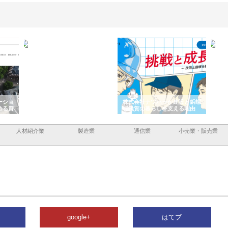
ーショ
庭楽株式会社が知多半島と三河
株式会社ナツハラが建設と鋲螺
株式
める資
と名古屋で叶える理想の外構空
で滋賀の暮らしを支える理由
イト
間
容と
人材紹介業
製造業
通信業
小売業・販売業
google+
はてブ