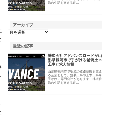
民の生活を支える道…
アーカイブ
工
て
最近の記事
株式会社アドバンスロードが山
形県鶴岡市で手がける舗装土木
工事と求人情報
選
山形県鶴岡市で地域の道路基盤を支え
さ
る企業として、舗装工事や土木工事を
手がける専門会社があります。地域住
民の生活を支える道…
し
に