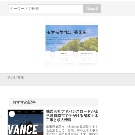
会社メタルエースの企業サ
株式会社ＣＳＡの事業内容と強
株式会社山形道路が
が提供する充実した情報内
みを徹底解説
装工事と土木技術の
は
その他業種
おすすめ記事
株式会社アドバンスロードが山
1
形県鶴岡市で手がける舗装土木
工事と求人情報
山形県鶴岡市で地域の道路基盤を支え
る企業として、舗装工事や土木工事を
手がける専門会社があります。地域住