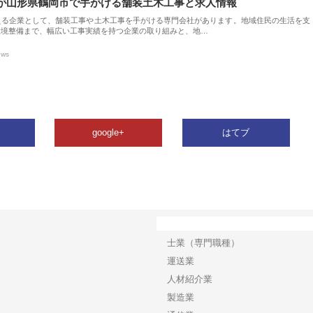
が山形県鶴岡市で手がける舗装土木工事と求人情報
える企業として、舗装工事や土木工事を手がける専門会社があります。地域住民の生活を支
環境整備まで、幅広い工事実績を持つ企業の取り組みと、地…
ews
google+
はてブ
カテゴリー
士業（専門職種）
運送業
人材紹介業
製造業