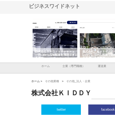
ビジネスワイドネット
翔栄が草津市で担う建
株式会社ＯＮＯｃｏｍｐａｎｙ
株式会社アセットイノベ
事の現場力と信頼性
が岡山から広域配送を実現でき
ンのワンルーム投資で始
る理由
産形成と老後準備
ホーム
士業（専門職種）
運送業
ホーム >
その他業種
>
その他_法人・企業
株式会社ＫＩＤＤＹ
twitter
facebook