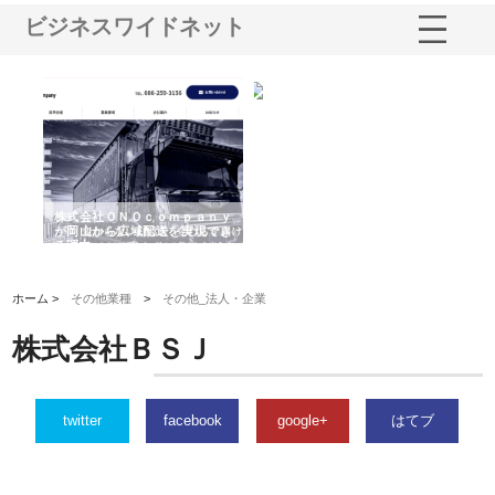
ビジネスワイドネット
う建
株式会社ＯＮＯｃｏｍｐａｎｙ
株式会社アセットイノベーショ
庭
性
が岡山から広域配送を実現でき
ンのワンルーム投資で始める資
と
る理由
産形成と老後準備
間
ホーム >
その他業種
>
その他_法人・企業
株式会社ＢＳＪ
twitter
facebook
google+
はてブ