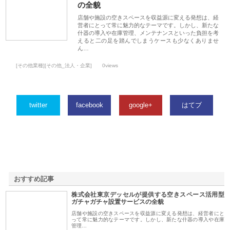
の全貌
店舗や施設の空きスペースを収益源に変える発想は、経
営者にとって常に魅力的なテーマです。しかし、新たな
什器の導入や在庫管理、メンテナンスといった負担を考
えると二の足を踏んでしまうケースも少なくありませ
ん…
[その他業種][その他_法人・企業]
0views
twitter
facebook
google+
はてブ
おすすめ記事
株式会社東京デッセルが提供する空きスペース活用型
1
ガチャガチャ設置サービスの全貌
店舗や施設の空きスペースを収益源に変える発想は、経営者にと
って常に魅力的なテーマです。しかし、新たな什器の導入や在庫
管理…