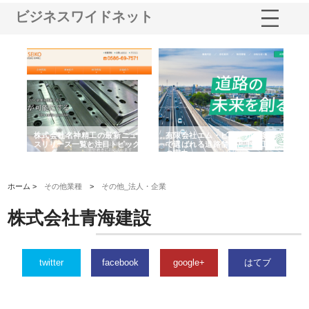
ビジネスワイドネット
選ば
株式会社名神精工の最新ニュー
有限会社エム・ビルドが南多摩
有
ルの
スリリース一覧と注目トピック
で選ばれる道路舗装と土木工事
ネ
の実力
ホーム >
その他業種
>
その他_法人・企業
株式会社青海建設
twitter
facebook
google+
はてブ