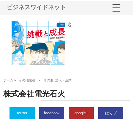
ビジネスワイドネット
三河
株式会社ナツハラが建設と鋲螺
株式会社メタルエースの企業サ
株
構空
で滋賀の暮らしを支える理由
イトが提供する充実した情報内
み
容とは
ホーム >
その他業種
>
その他_法人・企業
株式会社電光石火
twitter
facebook
google+
はてブ