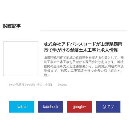
関連記事
株式会社アドバンスロードが山形県鶴岡
市で手がける舗装土木工事と求人情報
山形県鶴岡市で地域の道路基盤を支える企業として、舗
装工事や土木工事を手がける専門会社があります。地域
住民の生活を支える道路整備から、公共施設周辺の環境
整備まで、幅広い工事実績を持つ企業の取り組みと、
地…
[その他業種][その他_法人・企業]
0views
twitter
facebook
google+
はてブ