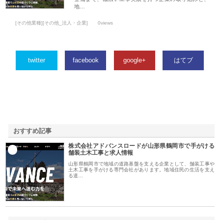
地…
[その他業種][その他_法人・企業]
0views
twitter
facebook
google+
はてブ
おすすめ記事
株式会社アドバンスロードが山形県鶴岡市で手がける
1
舗装土木工事と求人情報
山形県鶴岡市で地域の道路基盤を支える企業として、舗装工事や
土木工事を手がける専門会社があります。地域住民の生活を支え
る道…