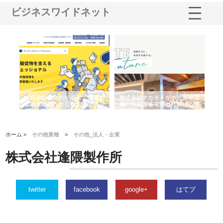
ビジネスワイドネット
ノー
株式会社耕文社が品川で実現す
株式会社ナカモトがホテルや店
株
の専
る販促物製作から配送までワン
舗の内装改修で選ばれ続ける理
れ
ストップ対応
由
強
ホーム >
その他業種
>
その他_法人・企業
株式会社逢隈製作所
twitter
facebook
google+
はてブ