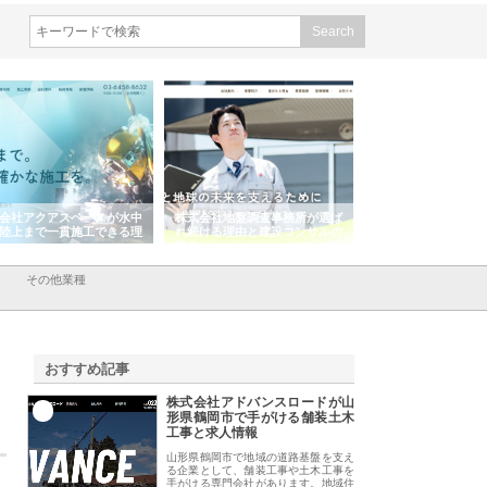
会社アクアスペースが水中
株式会社地盤調査事務所が選ば
株式会社名神精工の
陸上まで一貫施工できる理
れ続ける理由と建設コンサルの
スリリース一覧と注
強み
その他業種
おすすめ記事
株式会社アドバンスロードが山
1
形県鶴岡市で手がける舗装土木
工事と求人情報
山形県鶴岡市で地域の道路基盤を支え
る企業として、舗装工事や土木工事を
手がける専門会社があります。地域住