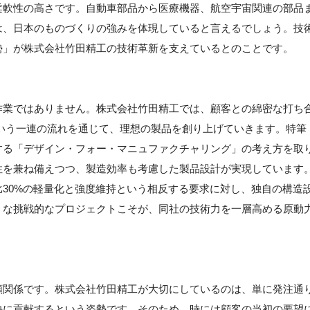
柔軟性の高さです。自動車部品から医療機器、航空宇宙関連の部品
は、日本のものづくりの強みを体現していると言えるでしょう。技
勢」が株式会社竹田精工の技術革新を支えているとのことです。
作業ではありません。株式会社竹田精工では、顧客との綿密な打ち
いう一連の流れを通じて、理想の製品を創り上げていきます。特筆
する「デザイン・フォー・マニュファクチャリング」の考え方を取
性を兼ね備えつつ、製造効率も考慮した製品設計が実現しています
30%の軽量化と強度維持という相反する要求に対し、独自の構造
うな挑戦的なプロジェクトこそが、同社の技術力を一層高める原動
頼関係です。株式会社竹田精工が大切にしているのは、単に発注通
決に貢献するという姿勢です。そのため、時には顧客の当初の要望