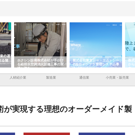
ける舗
ホクシン設備株式会社が手がけ
株式会社東京シー・エム・シー
株式
る給排水空調消火設備工事の実
のGISインフラ管理システム導
から
績と強み
入メリット
由
人材紹介業
製造業
通信業
小売業・販売業
術が実現する理想のオーダーメイド製