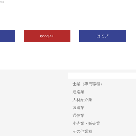
ews
google+
はてブ
カテゴリー
士業（専門職種）
運送業
人材紹介業
製造業
通信業
小売業・販売業
その他業種