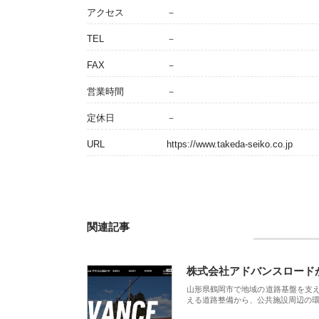
アクセス
－
TEL
－
FAX
－
営業時間
－
定休日
－
URL
https://www.takeda-seiko.co.jp
関連記事
株式会社アドバンスロード
山形県鶴岡市で地域の道路基盤を支
える道路整備から、公共施設周辺の