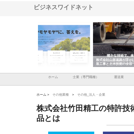
ビジネスワイドネット
メタルエースの企業サ
株式会社ＣＳＡの事業内容と強
株式会社山形道路が手が
供する充実した情報内
みを徹底解説
装工事と土木技術の全容
ホーム
士業（専門職種）
運送業
ホーム >
その他業種
>
その他_法人・企業
株式会社竹田精工の特許技
品とは