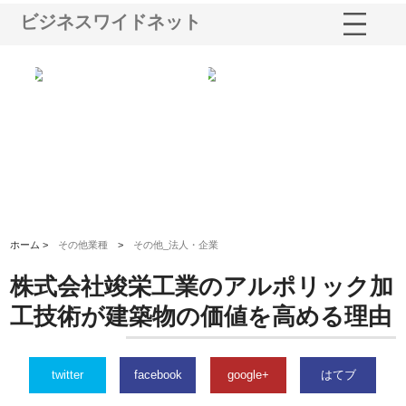
ビジネスワイドネット
選ば
株式会社名神精工の最新ニュー
有限会社エム・ビルドが南多摩
有
ルの
スリリース一覧と注目トピック
で選ばれる道路舗装と土木工事
ネ
の実力
ホーム >
その他業種
>
その他_法人・企業
株式会社竣栄工業のアルポリック加
工技術が建築物の価値を高める理由
twitter
facebook
google+
はてブ