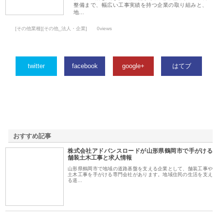
整備まで、幅広い工事実績を持つ企業の取り組みと、
地…
[その他業種][その他_法人・企業]
0views
twitter
facebook
google+
はてブ
おすすめ記事
株式会社アドバンスロードが山形県鶴岡市で手がける
1
舗装土木工事と求人情報
山形県鶴岡市で地域の道路基盤を支える企業として、舗装工事や
土木工事を手がける専門会社があります。地域住民の生活を支え
る道…