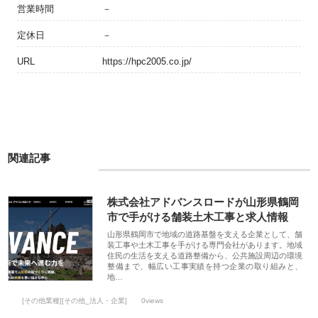
営業時間
－
定休日
－
URL
https://hpc2005.co.jp/
関連記事
株式会社アドバンスロードが山形県鶴岡
市で手がける舗装土木工事と求人情報
山形県鶴岡市で地域の道路基盤を支える企業として、舗
装工事や土木工事を手がける専門会社があります。地域
住民の生活を支える道路整備から、公共施設周辺の環境
整備まで、幅広い工事実績を持つ企業の取り組みと、
地…
[その他業種][その他_法人・企業]
0views