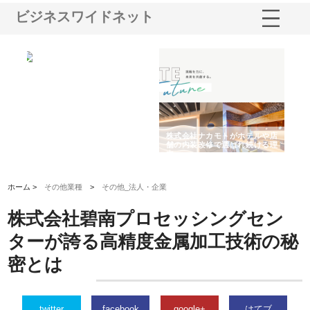
ビジネスワイドネット
ノー
株式会社耕文社が品川で実現す
株式会社ナカモトがホテルや店
株
の専
る販促物製作から配送までワン
舗の内装改修で選ばれ続ける理
れ
ストップ対応
由
強
ホーム >
その他業種
>
その他_法人・企業
株式会社碧南プロセッシングセン
ターが誇る高精度金属加工技術の秘
密とは
twitter
facebook
google+
はてブ