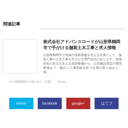
関連記事
株式会社アドバンスロードが山形県鶴岡
市で手がける舗装土木工事と求人情報
山形県鶴岡市で地域の道路基盤を支える企業として、舗
装工事や土木工事を手がける専門会社があります。地域
住民の生活を支える道路整備から、公共施設周辺の環境
整備まで、幅広い工事実績を持つ企業の取り組みと、
地…
[その他業種][その他_法人・企業]
0views
twitter
facebook
google+
はてブ