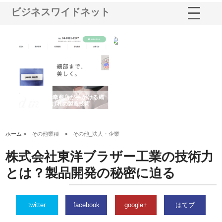
ビジネスワイドネット
多摩
有限会社松幸商店が手がける織
北海道軽金属株式会社がスノー
株
工事
ネームと下げ札の製造技術
フライとテーパーブロックの専
る
用ページを新設
ス
ホーム >
その他業種
>
その他_法人・企業
株式会社東洋ブラザー工業の技術力
とは？製品開発の秘密に迫る
twitter
facebook
google+
はてブ