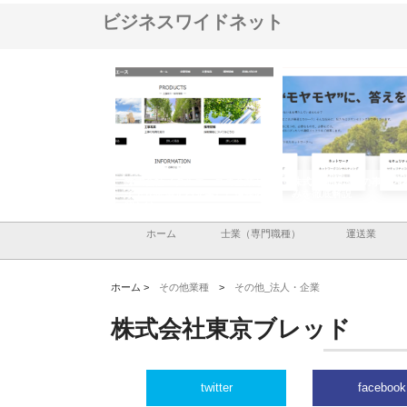
ビジネスワイドネット
建設と鋲螺
株式会社メタルエースの企業サ
株式会社ＣＳＡの事業内容と強
える理由
イトが提供する充実した情報内
みを徹底解説
容とは
ホーム
士業（専門職種）
運送業
ホーム >
その他業種
>
その他_法人・企業
株式会社東京ブレッド
twitter
facebook