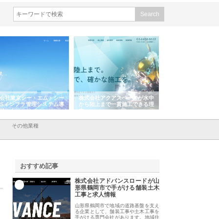
ー・エム・シー
株式会社アクアスペースが水中
株式会社地盤調査事務所が選ば
ラ管理システム導
から陸上まで一貫施工できる理
れ続ける理由と建設コンサルの
由
強み
その他業種
おすすめ記事
株式会社アドバンスロードが山
1
形県鶴岡市で手がける舗装土木
工事と求人情報
山形県鶴岡市で地域の道路基盤を支え
る企業として、舗装工事や土木工事を
手がける専門会社があります。地域住