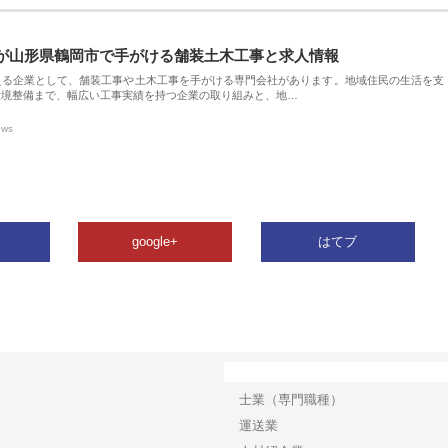
が山形県鶴岡市で手がける舗装土木工事と求人情報
える企業として、舗装工事や土木工事を手がける専門会社があります。地域住民の生活を支
環境整備まで、幅広い工事実績を持つ企業の取り組みと、地…
ews
google+
はてブ
カテゴリー
士業（専門職種）
運送業