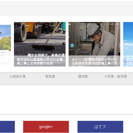
株式会社山形道路が手がける舗
ホクシン設備株式会社が手がけ
株式会社東京シ
装工事と土木技術の全容
る給排水空調消火設備工事の実
のGISインフ
績と強み
入メリット
人材紹介業
製造業
通信業
小売業・販売業
google+
はてブ