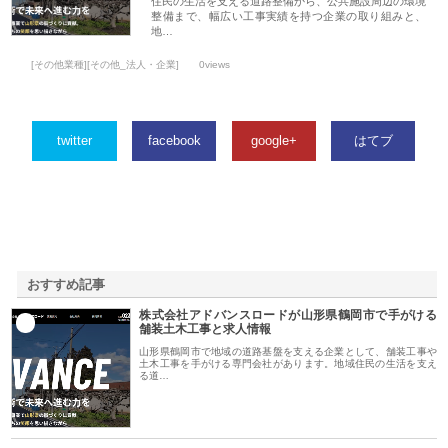
住民の生活を支える道路整備から、公共施設周辺の環境
整備まで、幅広い工事実績を持つ企業の取り組みと、
地…
[その他業種][その他_法人・企業]
0views
twitter
facebook
google+
はてブ
おすすめ記事
株式会社アドバンスロードが山形県鶴岡市で手がける
1
舗装土木工事と求人情報
山形県鶴岡市で地域の道路基盤を支える企業として、舗装工事や
土木工事を手がける専門会社があります。地域住民の生活を支え
る道…