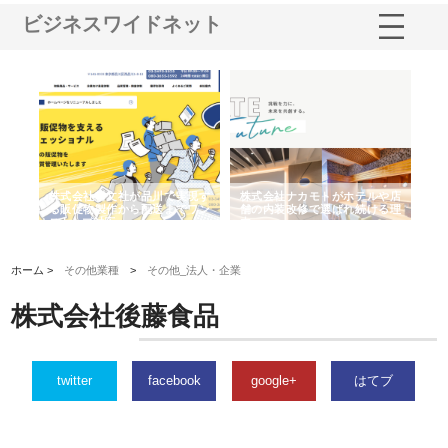
ビジネスワイドネット
ノー
株式会社耕文社が品川で実現す
株式会社ナカモトがホテルや店
株
の専
る販促物製作から配送までワン
舗の内装改修で選ばれ続ける理
れ
ストップ対応
由
強
ホーム >
その他業種
>
その他_法人・企業
株式会社後藤食品
twitter
facebook
google+
はてブ