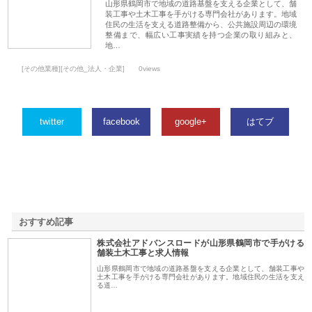
山形県鶴岡市で地域の道路基盤を支える企業として、舗
装工事や土木工事を手がける専門会社があります。地域
住民の生活を支える道路整備から、公共施設周辺の環境
整備まで、幅広い工事実績を持つ企業の取り組みと、
地…
[その他業種][その他_法人・企業]
0views
twitter
facebook
google+
はてブ
おすすめ記事
株式会社アドバンスロードが山形県鶴岡市で手がける
1
舗装土木工事と求人情報
山形県鶴岡市で地域の道路基盤を支える企業として、舗装工事や
土木工事を手がける専門会社があります。地域住民の生活を支え
る道…