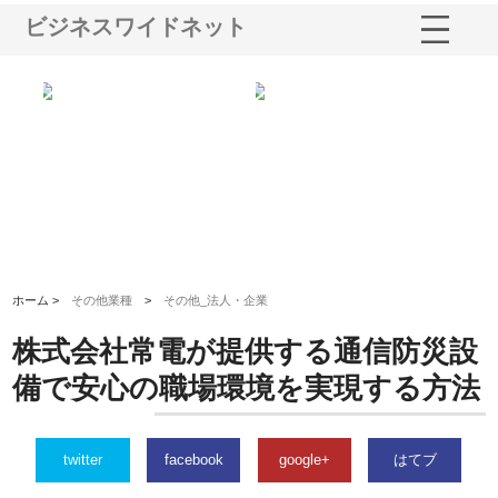
ビジネスワイドネット
る舗
ホクシン設備株式会社が手がけ
株式会社東京シー・エム・シー
株
る給排水空調消火設備工事の実
のGISインフラ管理システム導
か
績と強み
入メリット
由
ホーム >
その他業種
>
その他_法人・企業
株式会社常電が提供する通信防災設
備で安心の職場環境を実現する方法
twitter
facebook
google+
はてブ