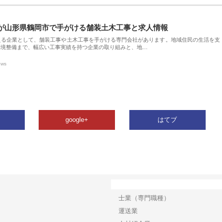
が山形県鶴岡市で手がける舗装土木工事と求人情報
える企業として、舗装工事や土木工事を手がける専門会社があります。地域住民の生活を支
環境整備まで、幅広い工事実績を持つ企業の取り組みと、地…
ews
google+
はてブ
カテゴリー
士業（専門職種）
運送業