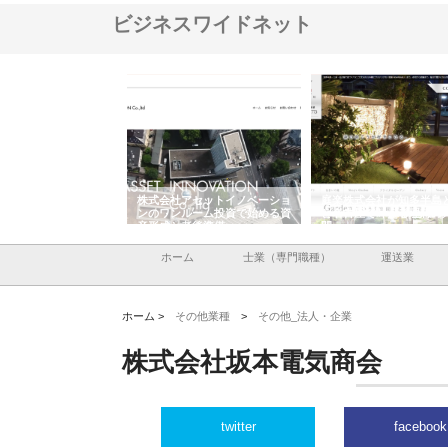
ビジネスワイドネット
ＯＮＯｃｏｍｐａｎｙ
株式会社アセットイノベーショ
庭楽株式会社が知多半島
ら広域配送を実現でき
ンのワンルーム投資で始める資
と名古屋で叶える理想の
産形成と老後準備
間
ホーム
士業（専門職種）
運送業
ホーム >
その他業種
>
その他_法人・企業
株式会社坂本電気商会
twitter
facebook