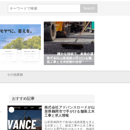
会社ＣＳＡの事業内容と強
株式会社山形道路が手がける舗
ホクシン設備株式会
徹底解説
装工事と土木技術の全容
る給排水空調消火設
績と強み
その他業種
おすすめ記事
株式会社アドバンスロードが山
1
形県鶴岡市で手がける舗装土木
工事と求人情報
山形県鶴岡市で地域の道路基盤を支え
る企業として、舗装工事や土木工事を
手がける専門会社があります。地域住