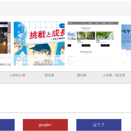
と三河
株式会社ナツハラが建設と鋲螺
株式会社メタルエースの企業サ
株式
外構空
で滋賀の暮らしを支える理由
イトが提供する充実した情報内
みを
容とは
人材紹介業
製造業
通信業
小売業・販売業
google+
はてブ