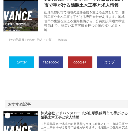
市で手がける舗装土木工事と求人情報
山形県鶴岡市で地域の道路基盤を支える企業として、舗
装工事や土木工事を手がける専門会社があります。地域
住民の生活を支える道路整備から、公共施設周辺の環境
整備まで、幅広い工事実績を持つ企業の取り組みと、
地…
[その他業種][その他_法人・企業]
0views
twitter
facebook
google+
はてブ
おすすめ記事
株式会社アドバンスロードが山形県鶴岡市で手がける
1
舗装土木工事と求人情報
山形県鶴岡市で地域の道路基盤を支える企業として、舗装工事や
土木工事を手がける専門会社があります。地域住民の生活を支え
る道…