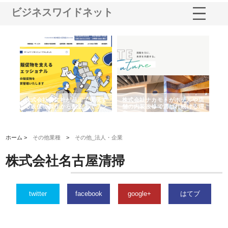
ビジネスワイドネット
ノー
株式会社耕文社が品川で実現す
株式会社ナカモトがホテルや店
株
の専
る販促物製作から配送までワン
舗の内装改修で選ばれ続ける理
れ
ストップ対応
由
強
ホーム >
その他業種
>
その他_法人・企業
株式会社名古屋清掃
twitter
facebook
google+
はてブ