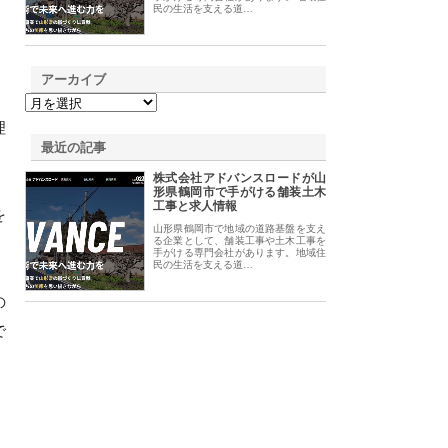
民の生活を支える道…
アーカイブ
理
最近の記事
株式会社アドバンスロードが山
形県鶴岡市で手がける舗装土木
工事と求人情報
を
山形県鶴岡市で地域の道路基盤を支え
。
る企業として、舗装工事や土木工事を
手がける専門会社があります。地域住
民の生活を支える道…
の
で