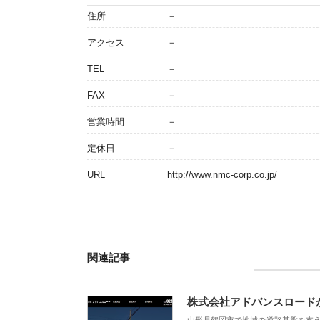
住所
－
アクセス
－
TEL
－
FAX
－
営業時間
－
定休日
－
URL
http://www.nmc-corp.co.jp/
関連記事
株式会社アドバンスロード
山形県鶴岡市で地域の道路基盤を支