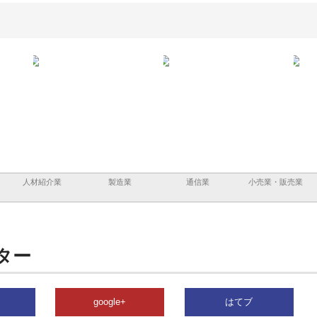
担う建
株式会社ＯＮＯｃｏｍｐａｎｙ
株式会社アセットイノベーショ
庭楽
頼性
が岡山から広域配送を実現でき
ンのワンルーム投資で始める資
と名
る理由
産形成と老後準備
間
人材紹介業
製造業
通信業
小売業・販売業
ター
google+
はてブ