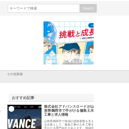
株式会社が知多半島と三河
株式会社ナツハラが建設と鋲螺
株式会社メタルエー
古屋で叶える理想の外構空
で滋賀の暮らしを支える理由
イトが提供する充実
容とは
その他業種
おすすめ記事
株式会社アドバンスロードが山
1
形県鶴岡市で手がける舗装土木
工事と求人情報
山形県鶴岡市で地域の道路基盤を支え
る企業として、舗装工事や土木工事を
手がける専門会社があります。地域住