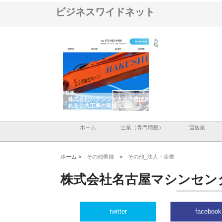
ビジネスワイドネット
株式会社が印刷会社に
株式会社ハクシンが大阪で選ば
株式会社翔栄が草津市で
紙提案力と供給体制
れる公共工事の実績と強み
築基礎工事の現場力と信
ホーム
士業（専門職種）
運送業
ホーム >
その他業種
>
その他_法人・企業
株式会社名古屋マシンセン
twitter
facebook