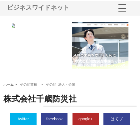
ビジネスワイドネット
シー
株式会社アクアスペースが水中
株式会社地盤調査事務所が選ば
株
ム導
から陸上まで一貫施工できる理
れ続ける理由と建設コンサルの
ス
由
強み
ホーム >
その他業種
>
その他_法人・企業
株式会社千歳防災社
twitter
facebook
google+
はてブ