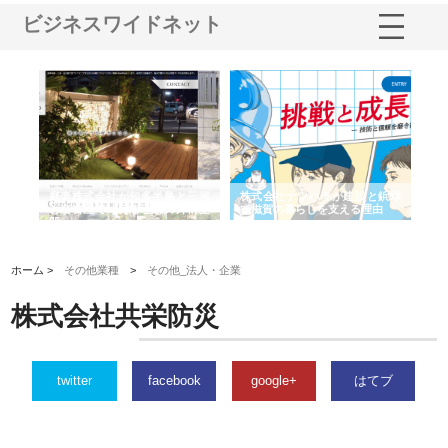
ビジネスワイドネット
ショ
庭楽株式会社が知多半島と三河
株式会社ナツハラが建設と鋲螺
株
る資
と名古屋で叶える理想の外構空
で滋賀の暮らしを支える理由
イ
間
容
ホーム >
その他業種
>
その他_法人・企業
株式会社共栄防災
twitter
facebook
google+
はてブ