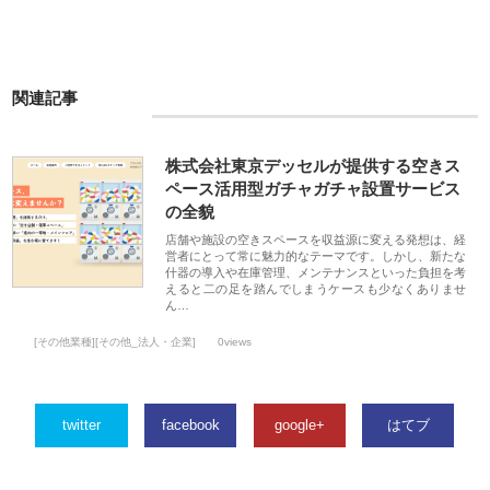
関連記事
株式会社東京デッセルが提供する空きス
ペース活用型ガチャガチャ設置サービス
の全貌
店舗や施設の空きスペースを収益源に変える発想は、経
営者にとって常に魅力的なテーマです。しかし、新たな
什器の導入や在庫管理、メンテナンスといった負担を考
えると二の足を踏んでしまうケースも少なくありませ
ん…
[その他業種][その他_法人・企業]
0views
twitter
facebook
google+
はてブ