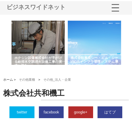
ビジネスワイドネット
る舗
ホクシン設備株式会社が手がけ
株式会社東京シー・エム・シー
株
る給排水空調消火設備工事の実
のGISインフラ管理システム導
か
績と強み
入メリット
由
ホーム >
その他業種
>
その他_法人・企業
株式会社共和機工
twitter
facebook
google+
はてブ