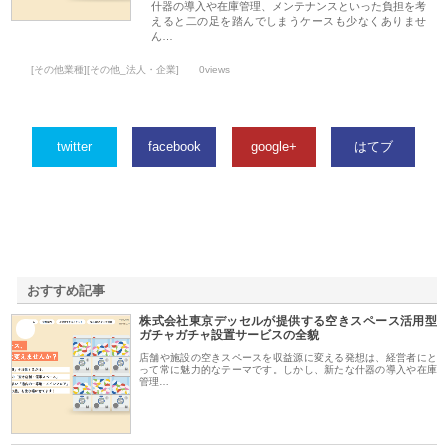
什器の導入や在庫管理、メンテナンスといった負担を考
えると二の足を踏んでしまうケースも少なくありませ
ん…
[その他業種][その他_法人・企業]
0views
twitter
facebook
google+
はてブ
おすすめ記事
株式会社東京デッセルが提供する空きスペース活用型
1
ガチャガチャ設置サービスの全貌
店舗や施設の空きスペースを収益源に変える発想は、経営者にと
って常に魅力的なテーマです。しかし、新たな什器の導入や在庫
管理…