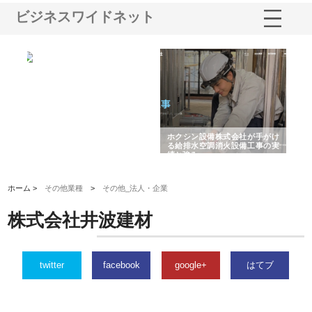
ビジネスワイドネット
と強
株式会社山形道路が手がける舗
ホクシン設備株式会社が手がけ
株
装工事と土木技術の全容
る給排水空調消火設備工事の実
の
績と強み
入
ホーム >
その他業種
>
その他_法人・企業
株式会社井波建材
twitter
facebook
google+
はてブ