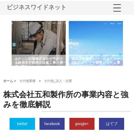
ビジネスワイドネット
る舗
ホクシン設備株式会社が手がけ
株式会社東京シー・エム・シー
株
る給排水空調消火設備工事の実
のGISインフラ管理システム導
か
績と強み
入メリット
由
ホーム >
その他業種
>
その他_法人・企業
株式会社五和製作所の事業内容と強
みを徹底解説
twitter
facebook
google+
はてブ