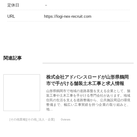
定休日
－
URL
https://logi-nex-recruit.com
関連記事
株式会社アドバンスロードが山形県鶴岡
市で手がける舗装土木工事と求人情報
山形県鶴岡市で地域の道路基盤を支える企業として、舗
装工事や土木工事を手がける専門会社があります。地域
住民の生活を支える道路整備から、公共施設周辺の環境
整備まで、幅広い工事実績を持つ企業の取り組みと、
地…
[その他業種][その他_法人・企業]
0views