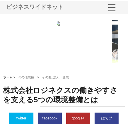
ビジネスワイドネット
シー
株式会社アクアスペースが水中
株式会社地盤調査事務所が選ば
株
ム導
から陸上まで一貫施工できる理
れ続ける理由と建設コンサルの
ス
由
強み
ホーム >
その他業種
>
その他_法人・企業
株式会社ロジネクスの働きやすさ
を支える5つの環境整備とは
twitter
facebook
google+
はてブ