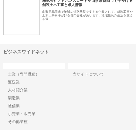
株式会社アドバンスロードが山形県鶴岡市で手がける
舗装土木工事と求人情報
山形県鶴岡市で地域の道路基盤を支える企業として、舗装工事や
土木工事を手がける専門会社があります。地域住民の生活を支え
る道…
ビジネスワイドネット
カテゴリー
サイト情報
士業（専門職種）
当サイトについて
運送業
人材紹介業
製造業
通信業
小売業・販売業
その他業種
Copyright©2026【ビジネスワイドネット】 All Rights reserved.