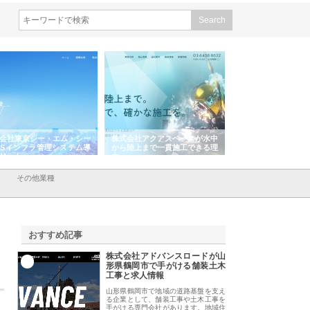
会社アクアスペースが水中
株式会社地盤調査事務所が選ば
株式会社名神精工の
陸上まで一貫施工できる理
れ続ける理由と建設コンサルの
スリリース一覧と注
強み
その他業種
おすすめ記事
株式会社アドバンスロードが山
1
形県鶴岡市で手がける舗装土木
工事と求人情報
山形県鶴岡市で地域の道路基盤を支え
る企業として、舗装工事や土木工事を
手がける専門会社があります。地域住