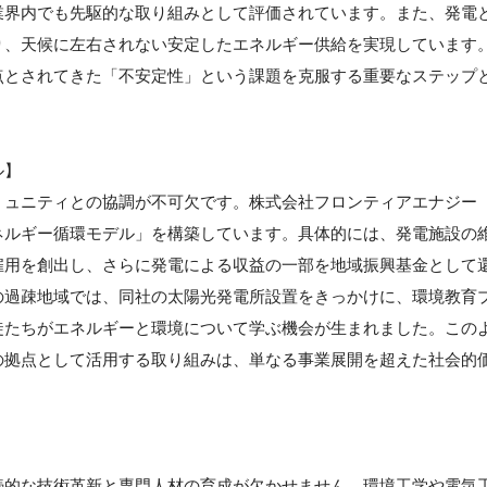
業界内でも先駆的な取り組みとして評価されています。また、発電
り、天候に左右されない安定したエネルギー供給を実現しています
点とされてきた「不安定性」という課題を克服する重要なステップ
ル】
ミュニティとの協調が不可欠です。株式会社フロンティアエナジー
ネルギー循環モデル」を構築しています。具体的には、発電施設の
雇用を創出し、さらに発電による収益の一部を地域振興基金として
の過疎地域では、同社の太陽光発電所設置をきっかけに、環境教育
徒たちがエネルギーと環境について学ぶ機会が生まれました。この
の拠点として活用する取り組みは、単なる事業展開を超えた社会的
続的な技術革新と専門人材の育成が欠かせません。環境工学や電気