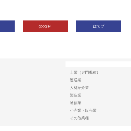
google+
はてブ
カテゴリー
士業（専門職種）
運送業
人材紹介業
製造業
通信業
小売業・販売業
その他業種
Copyright©2026【ビジネスワイドネット】 All Rights reserved.