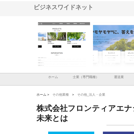
ビジネスワイドネット
メタルエースの企業サ
株式会社ＣＳＡの事業内容と強
株式会社山形道路が手が
供する充実した情報内
みを徹底解説
装工事と土木技術の全容
ホーム
士業（専門職種）
運送業
ホーム >
その他業種
>
その他_法人・企業
株式会社フロンティアエナ
未来とは