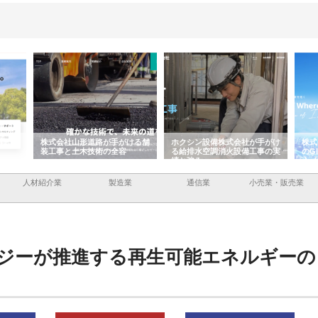
ける舗
ホクシン設備株式会社が手がけ
株式会社東京シー・エム・シー
株式
る給排水空調消火設備工事の実
のGISインフラ管理システム導
から
績と強み
入メリット
由
人材紹介業
製造業
通信業
小売業・販売業
ジーが推進する再生可能エネルギーの