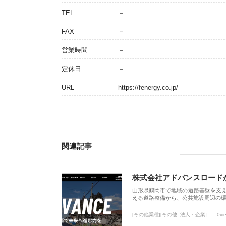
TEL
－
FAX
－
営業時間
－
定休日
－
URL
https://fenergy.co.jp/
関連記事
株式会社アドバンスロード
山形県鶴岡市で地域の道路基盤を支
える道路整備から、公共施設周辺の
[その他業種][その他_法人・企業]
0vi