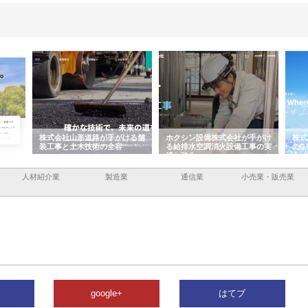
容と強
株式会社山形道路が手がける舗
ホクシン設備株式会社が手がけ
株式
装工事と土木技術の全容
る給排水空調消火設備工事の実
のG
績と強み
入メ
人材紹介業
製造業
通信業
小売業・販売業
google+
はてブ