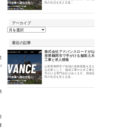
民の生活を支える道…
アーカイブ
最近の記事
株式会社アドバンスロードが山
形県鶴岡市で手がける舗装土木
業
工事と求人情報
が
山形県鶴岡市で地域の道路基盤を支え
る企業として、舗装工事や土木工事を
手がける専門会社があります。地域住
民の生活を支える道…
効
培
膚