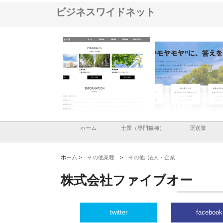
ビジネスワイドネット
ナツハラが建設と鋲螺
株式会社メタルエースの企業サ
株式会社ＣＳＡの事業内
暮らしを支える理由
イトが提供する充実した情報内
みを徹底解説
容とは
ホーム
士業（専門職種）
運送業
ホーム >
その他業種
>
その他_法人・企業
株式会社ファイブオー
twitter
facebook