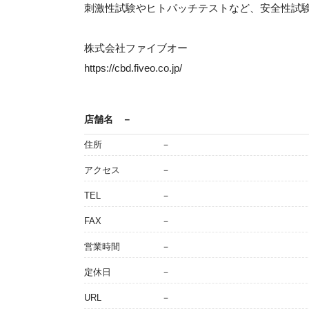
刺激性試験やヒトパッチテストなど、安全性試
株式会社ファイブオー
https://cbd.fiveo.co.jp/
店舗名
－
住所
－
アクセス
－
TEL
－
FAX
－
営業時間
－
定休日
－
URL
－