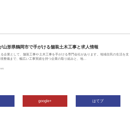
が山形県鶴岡市で手がける舗装土木工事と求人情報
える企業として、舗装工事や土木工事を手がける専門会社があります。地域住民の生活を支
環境整備まで、幅広い工事実績を持つ企業の取り組みと、地…
ews
google+
はてブ