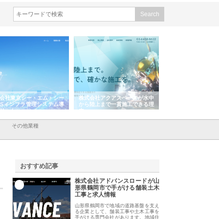
会社東京シー・エム・シー
株式会社アクアスペースが水中
株式会社地盤調査事
ISインフラ管理システム導
から陸上まで一貫施工できる理
れ続ける理由と建設
リット
由
強み
その他業種
おすすめ記事
株式会社アドバンスロードが山
1
形県鶴岡市で手がける舗装土木
工事と求人情報
山形県鶴岡市で地域の道路基盤を支え
る企業として、舗装工事や土木工事を
手がける専門会社があります。地域住