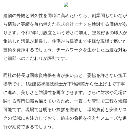
建物の外観と耐久性を同時に高めたいなら、創業間もないなが
ら情熱と実績を兼ね備えた
株式会社ヒナタ
を検討する価値があ
ります。令和7年1月設立という若さに加え、塗装好きの職人が
集結した活気が相乗し、住宅から橋梁まで多様な現場で磨いた
技術を発揮するでしょう。チームワークを生かした迅速な対応
と細部へのこだわりが評判です。
同社の特長は国家資格保有者が多い点と、妥協を許さない施工
姿勢です。1級建築塗装技能士が下地調整から仕上げまで丁寧
に進め、美しさと防護性を両立させます。さらに防水や足場に
関する専門知識も備えているため、一貫した管理で工程を短縮
可能です。現場では明るい挨拶を徹底し、環境負荷と安全リス
クの低減にも注力しており、施主の負担を抑えたスムーズな進
行が期待できるでしょう。