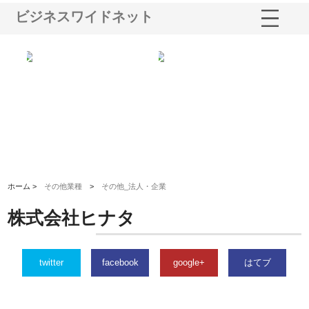
ビジネスワイドネット
シー
株式会社アクアスペースが水中
株式会社地盤調査事務所が選ば
株
ム導
から陸上まで一貫施工できる理
れ続ける理由と建設コンサルの
ス
由
強み
ホーム >
その他業種
>
その他_法人・企業
株式会社ヒナタ
twitter
facebook
google+
はてブ