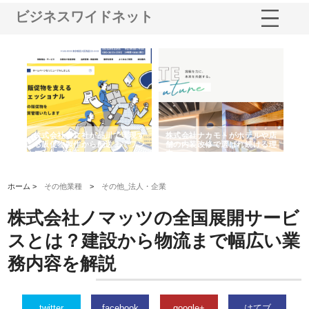
ビジネスワイドネット
ノー
株式会社耕文社が品川で実現す
株式会社ナカモトがホテルや店
株
の専
る販促物製作から配送までワン
舗の内装改修で選ばれ続ける理
れ
ストップ対応
由
強
ホーム >
その他業種
>
その他_法人・企業
株式会社ノマッツの全国展開サービ
スとは？建設から物流まで幅広い業
務内容を解説
twitter
facebook
google+
はてブ