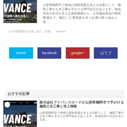
山形県鶴岡市で地域の道路基盤を支える企業として、舗
装工事や土木工事を手がける専門会社があります。地域
住民の生活を支える道路整備から、公共施設周辺の環境
整備まで、幅広い工事実績を持つ企業の取り組みと、
地…
[その他業種][その他_法人・企業]
0views
twitter
facebook
google+
はてブ
おすすめ記事
株式会社アドバンスロードが山形県鶴岡市で手がける
1
舗装土木工事と求人情報
山形県鶴岡市で地域の道路基盤を支える企業として、舗装工事や
土木工事を手がける専門会社があります。地域住民の生活を支え
る道…