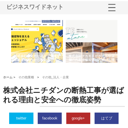
ビジネスワイドネット
ノー
株式会社耕文社が品川で実現す
株式会社ナカモトがホテルや店
株
の専
る販促物製作から配送までワン
舗の内装改修で選ばれ続ける理
れ
ストップ対応
由
強
ホーム >
その他業種
>
その他_法人・企業
株式会社ニチダンの断熱工事が選ば
れる理由と安全への徹底姿勢
twitter
facebook
google+
はてブ