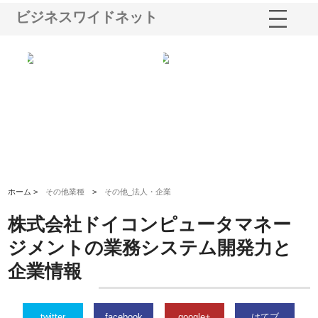
ビジネスワイドネット
シー
株式会社アクアスペースが水中
株式会社地盤調査事務所が選ば
株
ム導
から陸上まで一貫施工できる理
れ続ける理由と建設コンサルの
ス
由
強み
ホーム >
その他業種
>
その他_法人・企業
株式会社ドイコンピュータマネー
ジメントの業務システム開発力と
企業情報
twitter
facebook
google+
はてブ