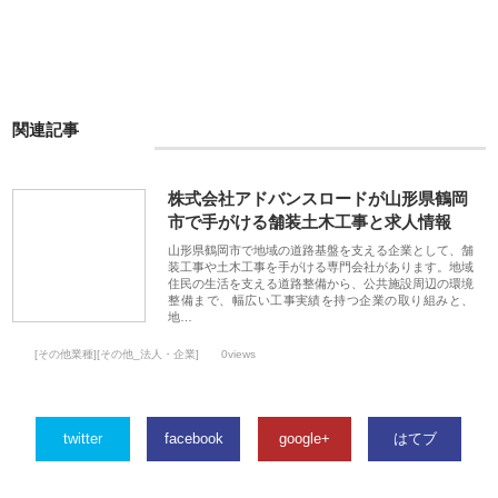
関連記事
株式会社アドバンスロードが山形県鶴岡
市で手がける舗装土木工事と求人情報
山形県鶴岡市で地域の道路基盤を支える企業として、舗
装工事や土木工事を手がける専門会社があります。地域
住民の生活を支える道路整備から、公共施設周辺の環境
整備まで、幅広い工事実績を持つ企業の取り組みと、
地…
[その他業種][その他_法人・企業]
0views
twitter
facebook
google+
はてブ