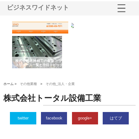
ビジネスワイドネット
選ば
株式会社名神精工の最新ニュー
有限会社エム・ビルドが南多摩
有
ルの
スリリース一覧と注目トピック
で選ばれる道路舗装と土木工事
ネ
の実力
ホーム >
その他業種
>
その他_法人・企業
株式会社トータル設備工業
twitter
facebook
google+
はてブ