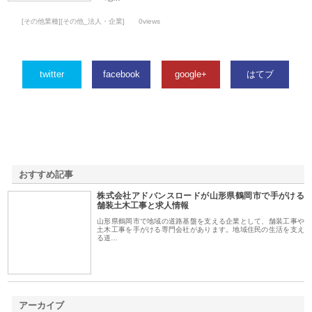
[その他業種][その他_法人・企業]
0views
twitter
facebook
google+
はてブ
おすすめ記事
株式会社アドバンスロードが山形県鶴岡市で手がける
1
舗装土木工事と求人情報
山形県鶴岡市で地域の道路基盤を支える企業として、舗装工事や
土木工事を手がける専門会社があります。地域住民の生活を支え
る道…
アーカイブ