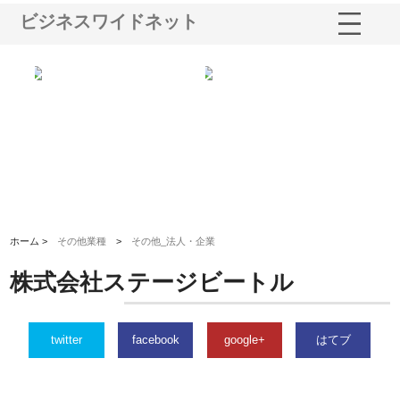
ビジネスワイドネット
る舗
ホクシン設備株式会社が手がけ
株式会社東京シー・エム・シー
株
る給排水空調消火設備工事の実
のGISインフラ管理システム導
か
績と強み
入メリット
由
ホーム >
その他業種
>
その他_法人・企業
株式会社ステージビートル
twitter
facebook
google+
はてブ