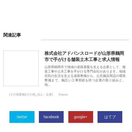
関連記事
株式会社アドバンスロードが山形県鶴岡
市で手がける舗装土木工事と求人情報
山形県鶴岡市で地域の道路基盤を支える企業として、舗
装工事や土木工事を手がける専門会社があります。地域
住民の生活を支える道路整備から、公共施設周辺の環境
整備まで、幅広い工事実績を持つ企業の取り組みと、
地…
[その他業種][その他_法人・企業]
0views
twitter
facebook
google+
はてブ