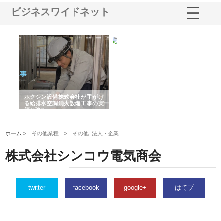
ビジネスワイドネット
る舗
ホクシン設備株式会社が手がけ
株式会社東京シー・エム・シー
株
る給排水空調消火設備工事の実
のGISインフラ管理システム導
か
績と強み
入メリット
由
ホーム >
その他業種
>
その他_法人・企業
株式会社シンコウ電気商会
twitter
facebook
google+
はてブ