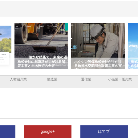
株式会社山形道路が手がける舗
ホクシン設備株式会社が手がけ
株式会社
装工事と土木技術の全容
る給排水空調消火設備工事の実
のGIS
績と強み
入メリッ
人材紹介業
製造業
通信業
小売業・販売業
google+
はてブ