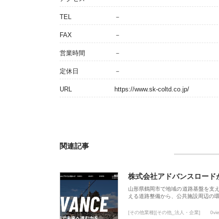
TEL
－
FAX
－
営業時間
－
定休日
－
URL
https://www.sk-coltd.co.jp/
関連記事
株式会社アドバンスロード
山形県鶴岡市で地域の道路基盤を支
える道路整備から、公共施設周辺の
[その他業種][その他_法人・企業]
0vi