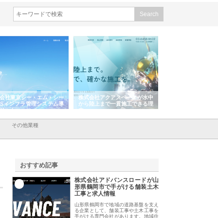
東京シー・エム・シー
株式会社アクアスペースが水中
株式会社地盤調査事務所
インフラ管理システム導
から陸上まで一貫施工できる理
れ続ける理由と建設コン
ト
由
強み
その他業種
おすすめ記事
株式会社アドバンスロードが山
1
形県鶴岡市で手がける舗装土木
工事と求人情報
山形県鶴岡市で地域の道路基盤を支え
る企業として、舗装工事や土木工事を
手がける専門会社があります。地域住