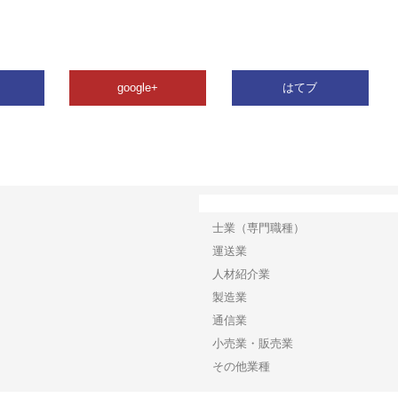
google+
はてブ
カテゴリー
士業（専門職種）
運送業
人材紹介業
製造業
通信業
小売業・販売業
その他業種