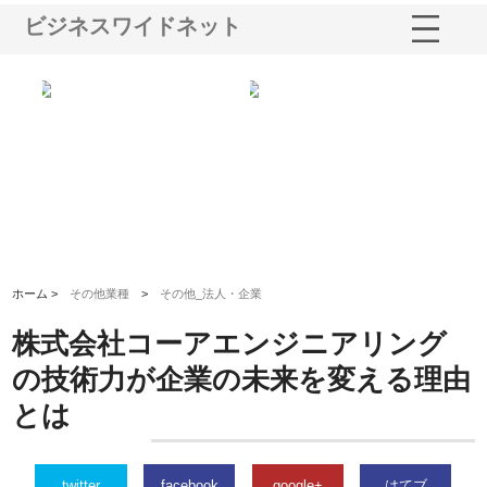
ビジネスワイドネット
る舗
ホクシン設備株式会社が手がけ
株式会社東京シー・エム・シー
株
る給排水空調消火設備工事の実
のGISインフラ管理システム導
か
績と強み
入メリット
由
ホーム >
その他業種
>
その他_法人・企業
株式会社コーアエンジニアリング
の技術力が企業の未来を変える理由
とは
twitter
facebook
google+
はてブ