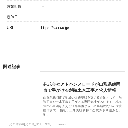
営業時間
－
定休日
－
URL
https://koa.co.jp/
関連記事
株式会社アドバンスロードが山形県鶴岡
市で手がける舗装土木工事と求人情報
山形県鶴岡市で地域の道路基盤を支える企業として、舗
装工事や土木工事を手がける専門会社があります。地域
住民の生活を支える道路整備から、公共施設周辺の環境
整備まで、幅広い工事実績を持つ企業の取り組みと、
地…
[その他業種][その他_法人・企業]
0views