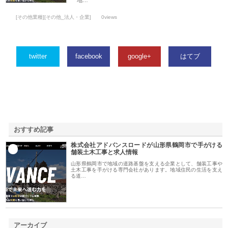
地…
[その他業種][その他_法人・企業]
0views
twitter
facebook
google+
はてブ
おすすめ記事
株式会社アドバンスロードが山形県鶴岡市で手がける
1
舗装土木工事と求人情報
山形県鶴岡市で地域の道路基盤を支える企業として、舗装工事や
土木工事を手がける専門会社があります。地域住民の生活を支え
る道…
アーカイブ