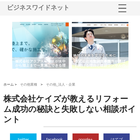
ビジネスワイドネット
シー
株式会社アクアスペースが水中
株式会社地盤調査事務所が選ば
株
ム導
から陸上まで一貫施工できる理
れ続ける理由と建設コンサルの
ス
由
強み
ホーム >
その他業種
>
その他_法人・企業
株式会社ケイズが教えるリフォー
ム成功の秘訣と失敗しない相談ポイ
ント
twitter
facebook
google+
はてブ