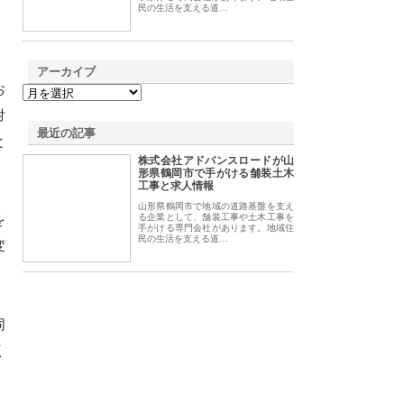
民の生活を支える道…
アーカイブ
お
対
最近の記事
と
株式会社アドバンスロードが山
形県鶴岡市で手がける舗装土木
工事と求人情報
山形県鶴岡市で地域の道路基盤を支え
を
る企業として、舗装工事や土木工事を
手がける専門会社があります。地域住
民の生活を支える道…
変
同
く