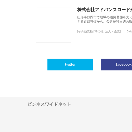
株式会社アドバンスロード
山形県鶴岡市で地域の道路基盤を支
える道路整備から、公共施設周辺の
[その他業種][その他_法人・企業]
0vi
twitter
facebook
ビジネスワイドネット