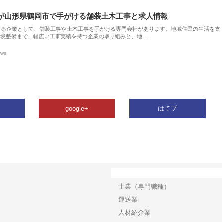
が山形県鶴岡市で手がける舗装土木工事と求人情報
える企業として、舗装工事や土木工事を手がける専門会社があります。地域住民の生活を支
環境整備まで、幅広い工事実績を持つ企業の取り組みと、地…
ews
google+
はてブ
カテゴリー
士業（専門職種）
運送業
人材紹介業