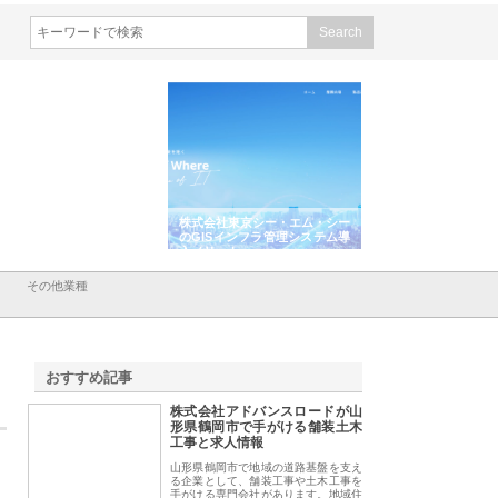
シン設備株式会社が手がけ
株式会社東京シー・エム・シー
株式会社アクアスペ
排水空調消火設備工事の実
のGISインフラ管理システム導
から陸上まで一貫施
強み
入メリット
由
その他業種
おすすめ記事
株式会社アドバンスロードが山
1
形県鶴岡市で手がける舗装土木
工事と求人情報
山形県鶴岡市で地域の道路基盤を支え
る企業として、舗装工事や土木工事を
手がける専門会社があります。地域住