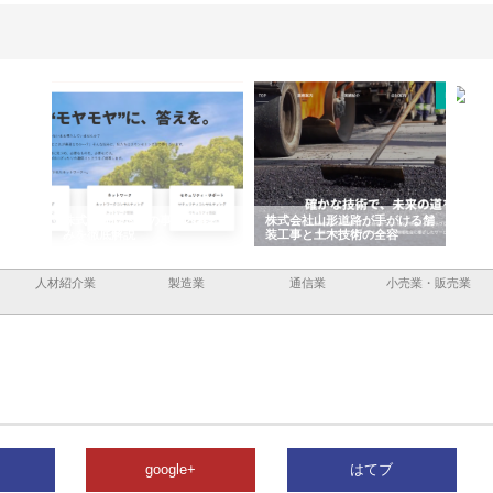
企業サ
株式会社ＣＳＡの事業内容と強
株式会社山形道路が手がける舗
ホク
情報内
みを徹底解説
装工事と土木技術の全容
る給
績と
人材紹介業
製造業
通信業
小売業・販売業
google+
はてブ