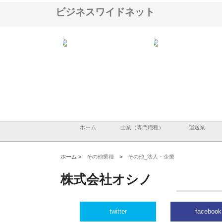
ビジネスワイドネット
会社が知多半島と三河
株式会社ナツハラが建設と鋲螺
株式会社メタルエースの
で叶える理想の外構空
で滋賀の暮らしを支える理由
イトが提供する充実した
容とは
ホーム
士業（専門職種）
運送業
ホーム >
その他業種
>
その他_法人・企業
株式会社オシノ
twitter
facebook