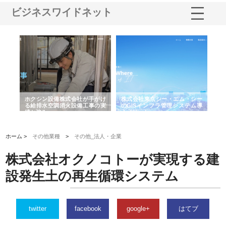
ビジネスワイドネット
る舗
ホクシン設備株式会社が手がけ
株式会社東京シー・エム・シー
株
る給排水空調消火設備工事の実
のGISインフラ管理システム導
か
績と強み
入メリット
由
ホーム >
その他業種
>
その他_法人・企業
株式会社オクノコトーが実現する建
設発生土の再生循環システム
twitter
facebook
google+
はてブ