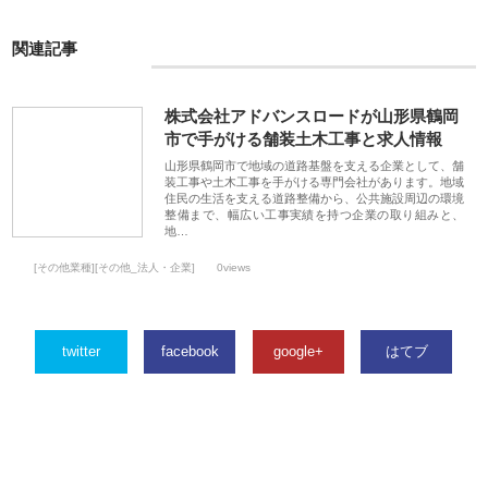
関連記事
株式会社アドバンスロードが山形県鶴岡
市で手がける舗装土木工事と求人情報
山形県鶴岡市で地域の道路基盤を支える企業として、舗
装工事や土木工事を手がける専門会社があります。地域
住民の生活を支える道路整備から、公共施設周辺の環境
整備まで、幅広い工事実績を持つ企業の取り組みと、
地…
[その他業種][その他_法人・企業]
0views
twitter
facebook
google+
はてブ