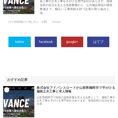
装工事や土木工事を手がける専門会社があります。地域
住民の生活を支える道路整備から、公共施設周辺の環境
整備まで、幅広い工事実績を持つ企業の取り組みと、
地…
[その他業種][その他_法人・企業]
0views
twitter
facebook
google+
はてブ
おすすめ記事
株式会社アドバンスロードが山形県鶴岡市で手がける
1
舗装土木工事と求人情報
山形県鶴岡市で地域の道路基盤を支える企業として、舗装工事や
土木工事を手がける専門会社があります。地域住民の生活を支え
る道…