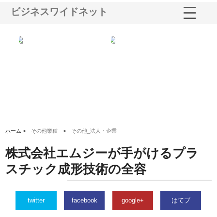
ビジネスワイドネット
る舗
ホクシン設備株式会社が手がけ
株式会社東京シー・エム・シー
株
る給排水空調消火設備工事の実
のGISインフラ管理システム導
か
績と強み
入メリット
由
ホーム >
その他業種
>
その他_法人・企業
株式会社エムジーが手がけるプラ
スチック成形技術の全容
twitter
facebook
google+
はてブ