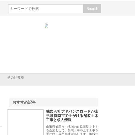
会社ＣＳＡの事業内容と強
株式会社山形道路が手がける舗
ホクシン設備株式会
徹底解説
装工事と土木技術の全容
る給排水空調消火設
績と強み
その他業種
おすすめ記事
株式会社アドバンスロードが山
1
形県鶴岡市で手がける舗装土木
工事と求人情報
山形県鶴岡市で地域の道路基盤を支え
る企業として、舗装工事や土木工事を
手がける専門会社があります。地域住