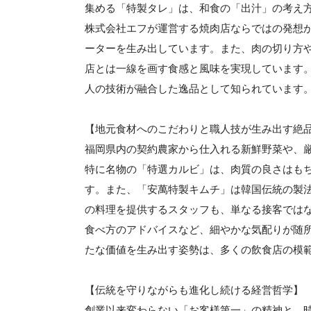
集める「特製タレ」は、和食の「出汁」の考え
株式会社エフが運営する焼肉店ならではの発想
ーターを生み出しています。また、肉の切り方
店とは一線を画す食感と風味を実現しています
人の技術が融合した逸品として知られています
【地元食材へのこだわりと職人技が生み出す絶
福岡県内の契約農家から仕入れる新鮮野菜や、
特に名物の「特選カルビ」は、肉質の良さはも
す。また、「安萬特製キムチ」は韓国伝統の製
の料理を提供するスタッフも、単なる接客では
食べ方のアドバイスなど、細やかな気配りが随
たな価値を生み出す姿勢は、多くの飲食店の模
【伝統を守りながらも進化し続ける経営哲学】
創業以来変わらない「お客様第一」の精神と、