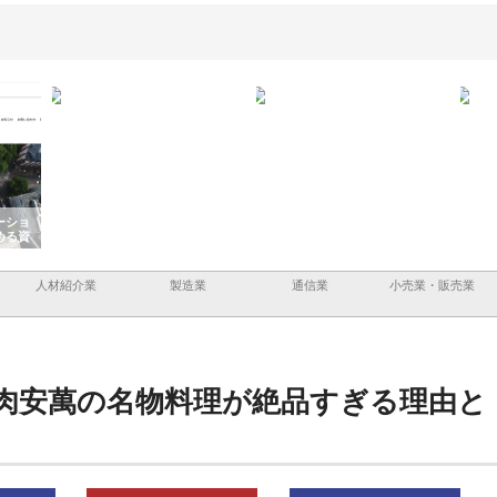
と三河
株式会社ナツハラが建設と鋲螺
株式会社メタルエースの企業サ
株式
外構空
で滋賀の暮らしを支える理由
イトが提供する充実した情報内
みを
容とは
人材紹介業
製造業
通信業
小売業・販売業
肉安萬の名物料理が絶品すぎる理由と