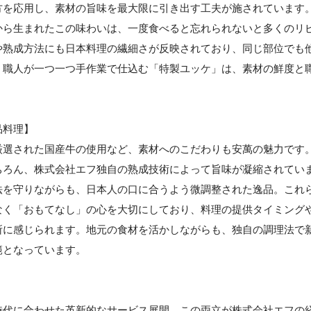
方を応用し、素材の旨味を最大限に引き出す工夫が施されています
から生まれたこの味わいは、一度食べると忘れられないと多くのリ
や熟成方法にも日本料理の繊細さが反映されており、同じ部位でも
。職人が一つ一つ手作業で仕込む「特製ユッケ」は、素材の鮮度と
。
品料理】
厳選された国産牛の使用など、素材へのこだわりも安萬の魅力です
ちろん、株式会社エフ独自の熟成技術によって旨味が凝縮されてい
法を守りながらも、日本人の口に合うよう微調整された逸品。これ
なく「おもてなし」の心を大切にしており、料理の提供タイミング
所に感じられます。地元の食材を活かしながらも、独自の調理法で
範となっています。
時代に合わせた革新的なサービス展開。この両立が株式会社エフの