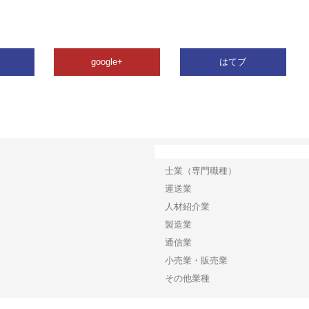
google+
はてブ
カテゴリー
士業（専門職種）
運送業
人材紹介業
製造業
通信業
小売業・販売業
その他業種
Copyright©2026【ビジネスワイドネット】 All Rights reserved.