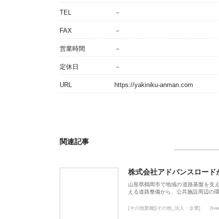
TEL
－
FAX
－
営業時間
－
定休日
－
URL
https://yakiniku-anman.com
関連記事
株式会社アドバンスロード
山形県鶴岡市で地域の道路基盤を支
える道路整備から、公共施設周辺の
[その他業種][その他_法人・企業]
0vi