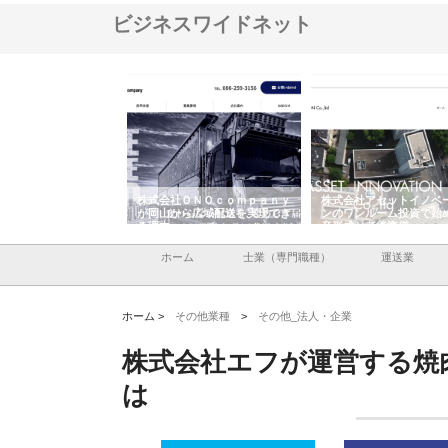
ビジネスワイドネット
ＯＮＯｃｏｍｐａｎｙ
株式会社アセットイノベーショ
庭楽株式会社が知多半島
ら広域配送を実現でき
ンのワンルーム投資で始める資
と名古屋で叶える理想の
産形成と老後準備
間
ホーム
士業（専門職種）
運送業
ホーム >
その他業種
>
その他_法人・企業
株式会社エフが運営する焼
は