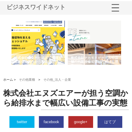
ビジネスワイドネット
ノー
株式会社耕文社が品川で実現す
株式会社ナカモトがホテルや店
株
の専
る販促物製作から配送までワン
舗の内装改修で選ばれ続ける理
れ
ストップ対応
由
強
ホーム >
その他業種
>
その他_法人・企業
株式会社エヌズエアーが担う空調か
ら給排水まで幅広い設備工事の実態
twitter
facebook
google+
はてブ