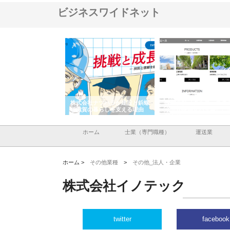
ビジネスワイドネット
会社が知多半島と三河
株式会社ナツハラが建設と鋲螺
株式会社メタルエースの
で叶える理想の外構空
で滋賀の暮らしを支える理由
イトが提供する充実した
容とは
ホーム
士業（専門職種）
運送業
ホーム >
その他業種
>
その他_法人・企業
株式会社イノテック
twitter
facebook