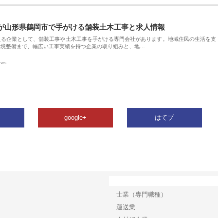
が山形県鶴岡市で手がける舗装土木工事と求人情報
える企業として、舗装工事や土木工事を手がける専門会社があります。地域住民の生活を支
環境整備まで、幅広い工事実績を持つ企業の取り組みと、地…
ews
google+
はてブ
カテゴリー
士業（専門職種）
運送業