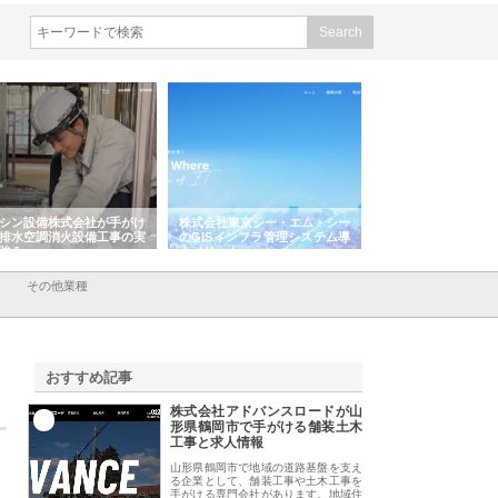
シン設備株式会社が手がけ
株式会社東京シー・エム・シー
株式会社アクアスペ
排水空調消火設備工事の実
のGISインフラ管理システム導
から陸上まで一貫施
強み
入メリット
由
その他業種
おすすめ記事
株式会社アドバンスロードが山
1
形県鶴岡市で手がける舗装土木
工事と求人情報
山形県鶴岡市で地域の道路基盤を支え
る企業として、舗装工事や土木工事を
手がける専門会社があります。地域住