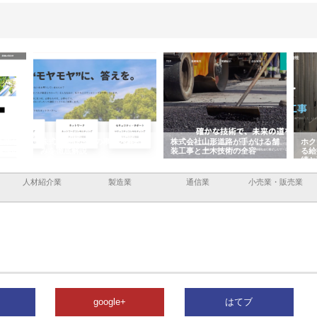
企業サ
株式会社ＣＳＡの事業内容と強
株式会社山形道路が手がける舗
ホク
情報内
みを徹底解説
装工事と土木技術の全容
る給
績と
人材紹介業
製造業
通信業
小売業・販売業
google+
はてブ