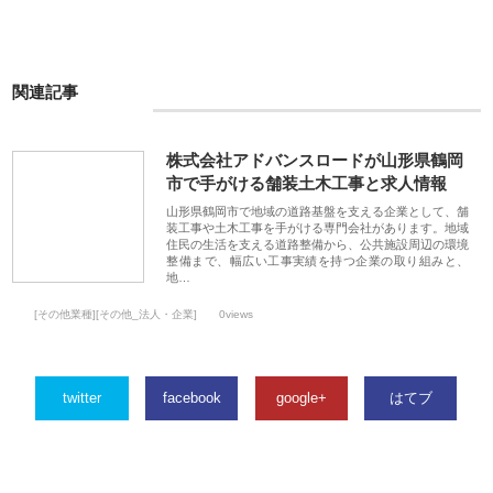
関連記事
株式会社アドバンスロードが山形県鶴岡
市で手がける舗装土木工事と求人情報
山形県鶴岡市で地域の道路基盤を支える企業として、舗
装工事や土木工事を手がける専門会社があります。地域
住民の生活を支える道路整備から、公共施設周辺の環境
整備まで、幅広い工事実績を持つ企業の取り組みと、
地…
[その他業種][その他_法人・企業]
0views
twitter
facebook
google+
はてブ