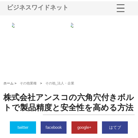
ビジネスワイドネット
選ば
株式会社名神精工の最新ニュー
有限会社エム・ビルドが南多摩
有
ルの
スリリース一覧と注目トピック
で選ばれる道路舗装と土木工事
ネ
の実力
ホーム >
その他業種
>
その他_法人・企業
株式会社アンスコの六角穴付きボル
トで製品精度と安全性を高める方法
twitter
facebook
google+
はてブ