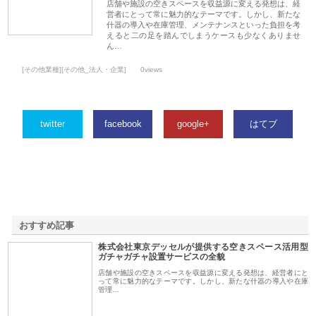
店舗や施設の空きスペースを収益源に変える発想は、経
営者にとって常に魅力的なテーマです。しかし、新たな
什器の導入や在庫管理、メンテナンスといった負担を考
えると二の足を踏んでしまうケースも少なくありませ
ん…
[その他業種][その他_法人・企業]
0views
twitter
facebook
google+
はてブ
おすすめ記事
株式会社東京デッセルが提供する空きスペース活用型
1
ガチャガチャ設置サービスの全貌
店舗や施設の空きスペースを収益源に変える発想は、経営者にと
って常に魅力的なテーマです。しかし、新たな什器の導入や在庫
管理…