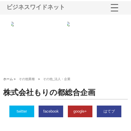
ビジネスワイドネット
ショ
庭楽株式会社が知多半島と三河
株式会社ナツハラが建設と鋲螺
株
る資
と名古屋で叶える理想の外構空
で滋賀の暮らしを支える理由
イ
間
容
ホーム >
その他業種
>
その他_法人・企業
株式会社もりの都総合企画
twitter
facebook
google+
はてブ