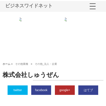
ビジネスワイドネット
ショ
庭楽株式会社が知多半島と三河
株式会社ナツハラが建設と鋲螺
株
る資
と名古屋で叶える理想の外構空
で滋賀の暮らしを支える理由
イ
間
容
ホーム >
その他業種
>
その他_法人・企業
株式会社しゅうぜん
twitter
facebook
google+
はてブ