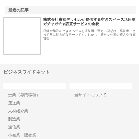
最近の記事
株式会社東京デッセルが提供する空きスペース活用型
ガチャガチャ設置サービスの全貌
店舗や施設の空きスペースを収益源に変える発想は、経営者にと
って常に魅力的なテーマです。しかし、新たな什器の導入や在庫
管理…
ビジネスワイドネット
カテゴリー
サイト情報
士業（専門職種）
当サイトについて
運送業
人材紹介業
製造業
通信業
小売業・販売業