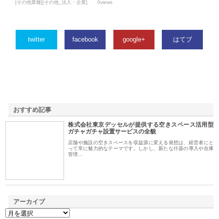
[その他業種][その他_法人・企業]
0views
twitter
facebook
google+
はてブ
おすすめ記事
株式会社東京デッセルが提供する空きスペース活用型
1
ガチャガチャ設置サービスの全貌
店舗や施設の空きスペースを収益源に変える発想は、経営者にと
って常に魅力的なテーマです。しかし、新たな什器の導入や在庫
管理…
アーカイブ