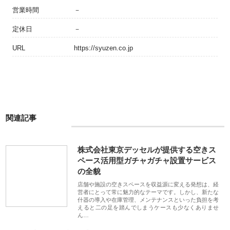
営業時間
－
定休日
－
URL
https://syuzen.co.jp
関連記事
株式会社東京デッセルが提供する空きス
ペース活用型ガチャガチャ設置サービス
の全貌
店舗や施設の空きスペースを収益源に変える発想は、経
営者にとって常に魅力的なテーマです。しかし、新たな
什器の導入や在庫管理、メンテナンスといった負担を考
えると二の足を踏んでしまうケースも少なくありませ
ん…