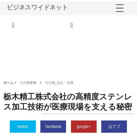
ビジネスワイドネット
選ば
株式会社名神精工の最新ニュー
有限会社エム・ビルドが南多摩
有
ルの
スリリース一覧と注目トピック
で選ばれる道路舗装と土木工事
ネ
の実力
ホーム >
その他業種
>
その他_法人・企業
栃木精工株式会社の高精度ステンレ
ス加工技術が医療現場を支える秘密
twitter
facebook
google+
はてブ