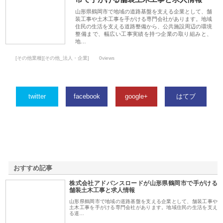
山形県鶴岡市で地域の道路基盤を支える企業として、舗
装工事や土木工事を手がける専門会社があります。地域
住民の生活を支える道路整備から、公共施設周辺の環境
整備まで、幅広い工事実績を持つ企業の取り組みと、
地…
[その他業種][その他_法人・企業]
0views
twitter
facebook
google+
はてブ
おすすめ記事
株式会社アドバンスロードが山形県鶴岡市で手がける
1
舗装土木工事と求人情報
山形県鶴岡市で地域の道路基盤を支える企業として、舗装工事や
土木工事を手がける専門会社があります。地域住民の生活を支え
る道…