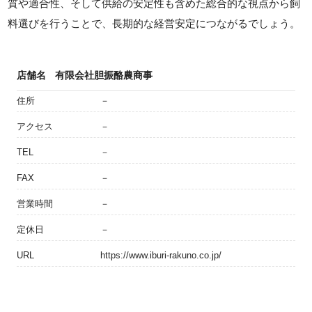
質や適合性、そして供給の安定性も含めた総合的な視点から飼
料選びを行うことで、長期的な経営安定につながるでしょう。
店舗名
有限会社胆振酪農商事
住所
－
アクセス
－
TEL
－
FAX
－
営業時間
－
定休日
－
URL
https://www.iburi-rakuno.co.jp/