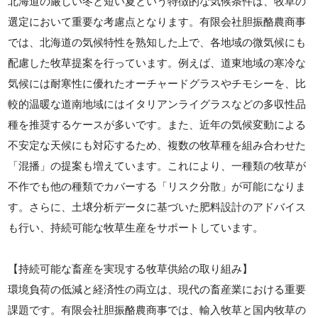
北海道の厳しい冬と短い夏という特徴的な気候条件は、牧草の
選定において重要な考慮点となります。有限会社胆振酪農商事
では、北海道の気候特性を熟知した上で、各地域の微気候にも
配慮した牧草提案を行っています。例えば、道東地域の寒冷な
気候には耐寒性に優れたオーチャードグラスやチモシーを、比
較的温暖な道南地域にはイタリアンライグラスなどの多収性品
種を推奨するケースが多いです。また、近年の気候変動による
不安定な天候にも対応するため、複数の牧草種を組み合わせた
「混播」の提案も増えています。これにより、一種類の牧草が
不作でも他の種類でカバーする「リスク分散」が可能になりま
す。さらに、土壌分析データに基づいた肥料設計のアドバイス
も行い、持続可能な牧草生産をサポートしています。
【持続可能な畜産を実現する牧草供給の取り組み】
環境負荷の低減と経済性の両立は、現代の畜産業における重要
課題です。有限会社胆振酪農商事では、輸入牧草と国内牧草の