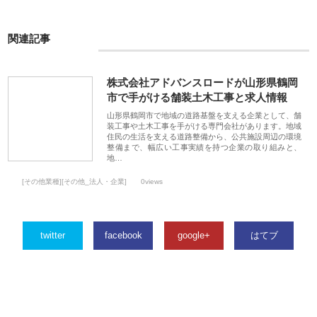
関連記事
株式会社アドバンスロードが山形県鶴岡
市で手がける舗装土木工事と求人情報
山形県鶴岡市で地域の道路基盤を支える企業として、舗
装工事や土木工事を手がける専門会社があります。地域
住民の生活を支える道路整備から、公共施設周辺の環境
整備まで、幅広い工事実績を持つ企業の取り組みと、
地…
[その他業種][その他_法人・企業]
0views
twitter
facebook
google+
はてブ