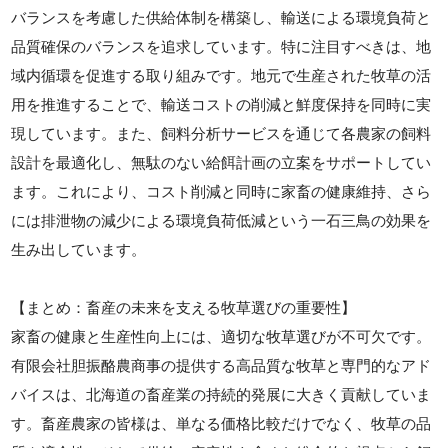
バランスを考慮した供給体制を構築し、輸送による環境負荷と
品質確保のバランスを追求しています。特に注目すべきは、地
域内循環を促進する取り組みです。地元で生産された牧草の活
用を推進することで、輸送コストの削減と鮮度保持を同時に実
現しています。また、飼料分析サービスを通じて各農家の飼料
設計を最適化し、無駄のない給餌計画の立案をサポートしてい
ます。これにより、コスト削減と同時に家畜の健康維持、さら
には排泄物の減少による環境負荷低減という一石三鳥の効果を
生み出しています。
【まとめ：畜産の未来を支える牧草選びの重要性】
家畜の健康と生産性向上には、適切な牧草選びが不可欠です。
有限会社胆振酪農商事の提供する高品質な牧草と専門的なアド
バイスは、北海道の畜産業の持続的発展に大きく貢献していま
す。畜産農家の皆様は、単なる価格比較だけでなく、牧草の品