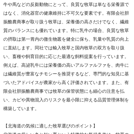
牛や馬などの反芻動物にとって、良質な牧草は単なる栄養源で
はなく、消化器官の健康維持に不可欠な要素です。有限会社胆
振酪農商事が取り扱う牧草は、栄養価の高さだけでなく、繊維
質のバランスにも優れています。特に乳牛の場合、良質な牧草
の摂取は第一胃内の微生物叢を健全に保ち、乳量や乳質の向上
に直結します。同社では輸入牧草と国内牧草の双方を取り扱
い、畜種や飼育目的に応じた最適な飼料提案を行っています。
例えば、高泌乳牛には栄養価の高いアルファルファを、肉牛に
は繊維質が豊富なチモシーを推奨するなど、専門的な知見に基
づいたアドバイスが農家から高く評価されています。また、有
限会社胆振酪農商事では牧草の保管状態にも細心の注意を払
い、カビや異物混入のリスクを最小限に抑える品質管理体制を
構築しています。
【北海道の気候に適した牧草選びのポイント】