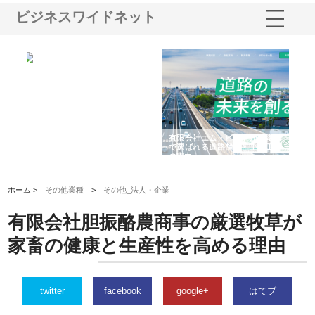
ビジネスワイドネット
選ば
株式会社名神精工の最新ニュー
有限会社エム・ビルドが南多摩
有
ルの
スリリース一覧と注目トピック
で選ばれる道路舗装と土木工事
ネ
の実力
ホーム >
その他業種
>
その他_法人・企業
有限会社胆振酪農商事の厳選牧草が
家畜の健康と生産性を高める理由
twitter
facebook
google+
はてブ