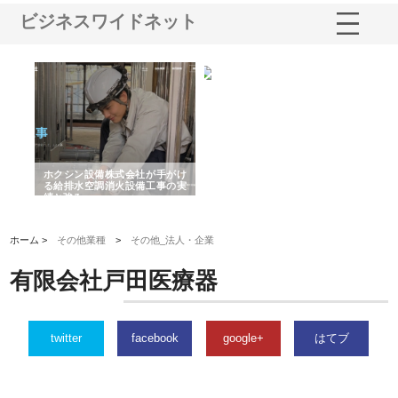
ビジネスワイドネット
ン設備株式会社が手がけ
株式会社東京シー・エム・シー
株式会社アクアス
水空調消火設備工事の実
のGISインフラ管理システム導
から陸上まで一貫
み
入メリット
由
ホーム >
その他業種
>
その他_法人・企業
有限会社戸田医療器
twitter
facebook
google+
はてブ