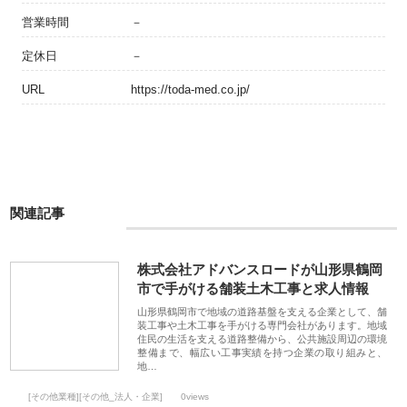
営業時間
－
定休日
－
URL
https://toda-med.co.jp/
関連記事
株式会社アドバンスロードが山形県鶴岡
市で手がける舗装土木工事と求人情報
山形県鶴岡市で地域の道路基盤を支える企業として、舗
装工事や土木工事を手がける専門会社があります。地域
住民の生活を支える道路整備から、公共施設周辺の環境
整備まで、幅広い工事実績を持つ企業の取り組みと、
地…
[その他業種][その他_法人・企業]
0views