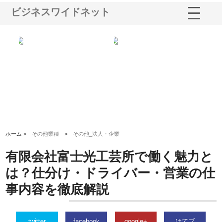
ビジネスワイドネット
る舗
ホクシン設備株式会社が手がけ
株式会社東京シー・エム・シー
株
る給排水空調消火設備工事の実
のGISインフラ管理システム導
か
績と強み
入メリット
由
ホーム >
その他業種
>
その他_法人・企業
有限会社富士光工芸所で働く魅力と
は？仕分け・ドライバー・営業の仕
事内容を徹底解説
twitter
facebook
google+
はてブ