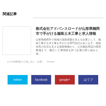
関連記事
株式会社アドバンスロードが山形県鶴岡
市で手がける舗装土木工事と求人情報
山形県鶴岡市で地域の道路基盤を支える企業として、舗
装工事や土木工事を手がける専門会社があります。地域
住民の生活を支える道路整備から、公共施設周辺の環境
整備まで、幅広い工事実績を持つ企業の取り組みと、
地…
[その他業種][その他_法人・企業]
0views
twitter
facebook
google+
はてブ