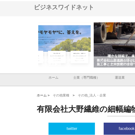
ビジネスワイドネット
メタルエースの企業サ
株式会社ＣＳＡの事業内容と強
株式会社山形道路が手が
供する充実した情報内
みを徹底解説
装工事と土木技術の全容
ホーム
士業（専門職種）
運送業
ホーム >
その他業種
>
その他_法人・企業
有限会社大野繊維の細幅編
twitter
facebook