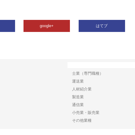
google+
はてブ
カテゴリー
士業（専門職種）
運送業
人材紹介業
製造業
通信業
小売業・販売業
その他業種
Copyright©2026【ビジネスワイドネット】 All Rights reserved.