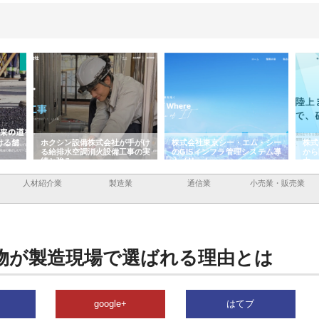
ける舗
ホクシン設備株式会社が手がけ
株式会社東京シー・エム・シー
株式
る給排水空調消火設備工事の実
のGISインフラ管理システム導
から
績と強み
入メリット
由
人材紹介業
製造業
通信業
小売業・販売業
物が製造現場で選ばれる理由とは
google+
はてブ