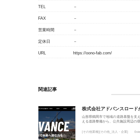
TEL
－
FAX
－
営業時間
－
定休日
－
URL
https://oono-fab.com/
関連記事
株式会社アドバンスロード
山形県鶴岡市で地域の道路基盤を支
える道路整備から、公共施設周辺の
[その他業種][その他_法人・企業]
0vi