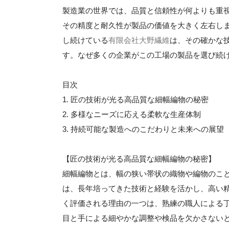
製造業の世界では、品質と信頼性が何よりも重
その精度と耐久性が製品の価値を大きく左右し
し続けている
有限会社大野繊維
は、その確かな
す。なぜ多くの企業がこの工場の製品を選び続
目次
1. 匠の技術が光る高品質な細幅編物の秘密
2. 多様なニーズに応える柔軟な生産体制
3. 持続可能な製造へのこだわりと未来への展望
【匠の技術が光る高品質な細幅編物の秘密】
細幅編物とは、幅の狭い帯状の織物や編物のこ
は、長年培ってきた技術と経験を活かし、高い
く評価される理由の一つは、熟練の職人による
目と手による細やかな調整や検品を欠かさない