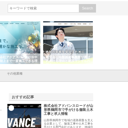
会社アクアスペースが水中
株式会社地盤調査事務所が選ば
株式会社名神精工の
陸上まで一貫施工できる理
れ続ける理由と建設コンサルの
スリリース一覧と注
強み
その他業種
おすすめ記事
株式会社アドバンスロードが山
1
形県鶴岡市で手がける舗装土木
工事と求人情報
山形県鶴岡市で地域の道路基盤を支え
る企業として、舗装工事や土木工事を
手がける専門会社があります。地域住