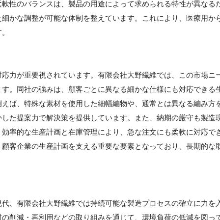
柔軟性のバランスは、製品の用途によって求められる特性が異なる
た細かな調整が可能な体制を整えています。これにより、医療用か
す。
対応力が重要視されています。有限会社大野繊維では、この市場ニ
ます。同社の強みは、顧客ごとに異なる細かな仕様にも対応できる
例えば、特殊な素材を使用した細幅編物や、通常とは異なる編み方
かした提案力で解決策を提供しています。また、納期の厳守も製造
、効率的な生産計画と在庫管理により、急な注文にも柔軟に対応で
、顧客企業の生産計画を支える重要な要素となっており、長期的な
】
現代、有限会社大野繊維では持続可能な製造プロセスの確立に力を
材の削減・再利用などの取り組みを通じて、環境負荷の低減を図っ