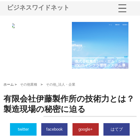
ビジネスワイドネット
る舗
ホクシン設備株式会社が手がけ
株式会社東京シー・エム・シー
株
る給排水空調消火設備工事の実
のGISインフラ管理システム導
か
績と強み
入メリット
由
ホーム >
その他業種
>
その他_法人・企業
有限会社伊藤製作所の技術力とは？
製造現場の秘密に迫る
twitter
facebook
google+
はてブ