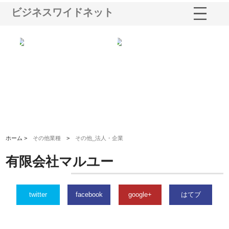
ビジネスワイドネット
三河
株式会社ナツハラが建設と鋲螺
株式会社メタルエースの企業サ
株
構空
で滋賀の暮らしを支える理由
イトが提供する充実した情報内
み
容とは
ホーム >
その他業種
>
その他_法人・企業
有限会社マルユー
twitter
facebook
google+
はてブ