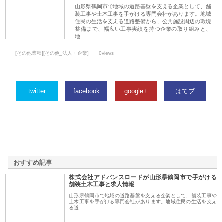
山形県鶴岡市で地域の道路基盤を支える企業として、舗
装工事や土木工事を手がける専門会社があります。地域
住民の生活を支える道路整備から、公共施設周辺の環境
整備まで、幅広い工事実績を持つ企業の取り組みと、
地…
[その他業種][その他_法人・企業]
0views
twitter
facebook
google+
はてブ
おすすめ記事
株式会社アドバンスロードが山形県鶴岡市で手がける
1
舗装土木工事と求人情報
山形県鶴岡市で地域の道路基盤を支える企業として、舗装工事や
土木工事を手がける専門会社があります。地域住民の生活を支え
る道…